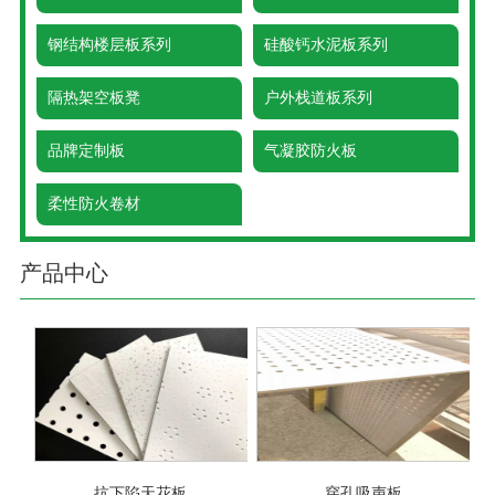
钢结构楼层板系列
硅酸钙水泥板系列
隔热架空板凳
户外栈道板系列
品牌定制板
气凝胶防火板
柔性防火卷材
产品中心
1
2
抗下陷天花板
穿孔吸声板